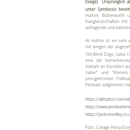
(Geige). Ursprünglich 
unter Symbiosis bere
Hutton, Butterworth 
Klanglandschaften mit 
aufregende und betörend
Ali Hutton ist ein sehr
mit einigen der anges
Old Blind Dogs, Salsa Ce
eine der bemerkenswer
Vielzahl an Künstlern a
Salter" und "Kinnari
preisgekrönten Folkb
Festivals aufgetreten, ha
https://alihutton.com/a
https://www.jennbutter
https://jacksmedley.co
Foto: Collage Petra Eis