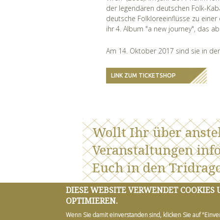
der legendären deutschen Folk-Kabar
deutsche Folkloreeinflüsse zu einer
ihr 4. Album "a new journey", das ab
Am 14. Oktober 2017 sind sie in de
LINK ZUM TICKETSHOP
Wollt Ihr über anst
Veranstaltungen inf
Euch in den Tridrago
DIESE WEBSITE VERWENDET COOKIES
OPTIMIEREN.
DATENSCHUTZ
IMPRESSUM
Wenn Sie damit einverstanden sind, klicken Sie auf "Einve