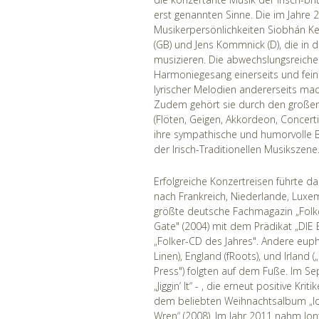
erst genannten Sinne. Die im Jahre
Musikerpersönlichkeiten Siobhán Ken
(GB) und Jens Kommnick (D), die i
musizieren. Die abwechslungsreich
Harmoniegesang einerseits und fei
lyrischer Melodien andererseits ma
Zudem gehört sie durch den großen
(Flöten, Geigen, Akkordeon, Concerti
ihre sympathische und humorvolle 
der Irisch-Traditionellen Musikszene
Erfolgreiche Konzertreisen führte d
nach Frankreich, Niederlande, Luxem
größte deutsche Fachmagazin „Folke
Gate" (2004) mit dem Prädikat „DIE
„Folker-CD des Jahres". Andere eup
Linen), England (fRoots), und Irland (
Press") folgten auf dem Fuße. Im S
„Jiggin’ It“ - , die erneut positive K
dem beliebten Weihnachtsalbum „Ion
Wren“ (2008). Im Jahr 2011 nahm Io