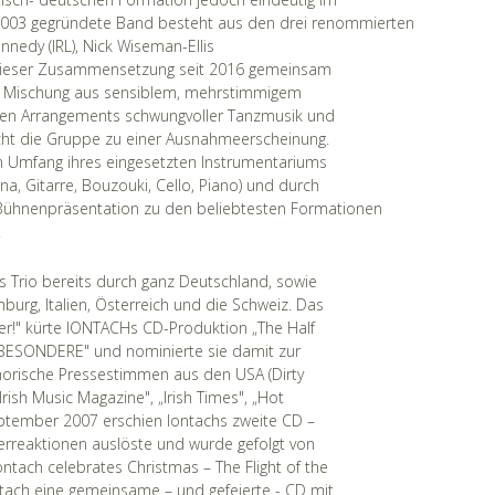
 2003 gegründete Band besteht aus den drei renommierten
nedy (IRL), Nick Wiseman-Ellis
n dieser Zusammensetzung seit 2016 gemeinsam
e Mischung aus sensiblem, mehrstimmigem
nen Arrangements schwungvoller Tanzmusik und
cht die Gruppe zu einer Ausnahmeerscheinung.
 Umfang ihres eingesetzten Instrumentariums
na, Gitarre, Bouzouki, Cello, Piano) und durch
Bühnenpräsentation zu den beliebtesten Formationen
.
as Trio bereits durch ganz Deutschland, sowie
burg, Italien, Österreich und die Schweiz. Das
r!" kürte IONTACHs CD-Produktion „The Half
 BESONDERE" und nominierte sie damit zur
horische Pressestimmen aus den USA (Dirty
„Irish Music Magazine", „Irish Times", „Hot
eptember 2007 erschien Iontachs zweite CD –
ritikerreaktionen auslöste und wurde gefolgt von
tach celebrates Christmas – The Flight of the
ntach eine gemeinsame – und gefeierte - CD mit