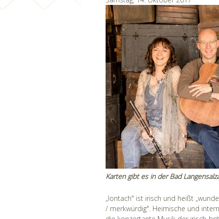
Karten gibt es in der Bad Langensal
„Iontach" ist irisch und heißt „wund
/ merkwürdig". Heimische und inte
die konzertante Musik der irisch-br