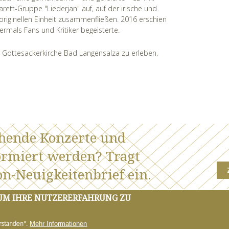
ett-Gruppe "Liederjan" auf, auf der irische und
 originellen Einheit zusammenfließen. 2016 erschien
ermals Fans und Kritiker begeisterte.
r Gottesackerkirche Bad Langensalza zu erleben.
ehende Konzerte und
ormiert werden? Tragt
n-Neuigkeitenbrief ein.
 UM IHRE NUTZERERFAHRUNG ZU
rstanden".
Mehr Informationen