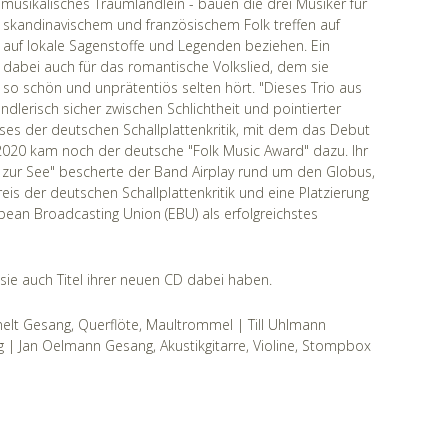
musikalisches Traumländlein - bauen die drei Musiker für
, skandinavischem und französischem Folk treffen auf
t auf lokale Sagenstoffe und Legenden beziehen. Ein
 dabei auch für das romantische Volkslied, dem sie
o schön und unprätentiös selten hört. "Dieses Trio aus
dlerisch sicher zwischen Schlichtheit und pointierter
reises der deutschen Schallplattenkritik, mit dem das Debut
020 kam noch der deutsche "Folk Music Award" dazu. Ihr
s zur See" bescherte der Band Airplay rund um den Globus,
eis der deutschen Schallplattenkritik und eine Platzierung
ean Broadcasting Union (EBU) als erfolgreichstes
e auch Titel ihrer neuen CD dabei haben.
lt Gesang, Querflöte, Maultrommel | Till Uhlmann
g | Jan Oelmann Gesang, Akustikgitarre, Violine, Stompbox