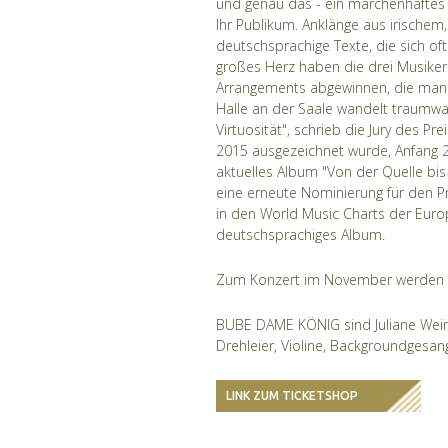
und genau das - ein märchenhaftes 
Ihr Publikum. Anklänge aus irischem
deutschsprachige Texte, die sich of
großes Herz haben die drei Musiker
Arrangements abgewinnen, die man s
Halle an der Saale wandelt traumwan
Virtuosität", schrieb die Jury des P
2015 ausgezeichnet wurde, Anfang 2
aktuelles Album "Von der Quelle bi
eine erneute Nominierung für den Pr
in den World Music Charts der Europ
deutschsprachiges Album.
Zum Konzert im November werden si
BUBE DAME KÖNIG sind Juliane Weine
Drehleier, Violine, Backgroundgesan
LINK ZUM TICKETSHOP