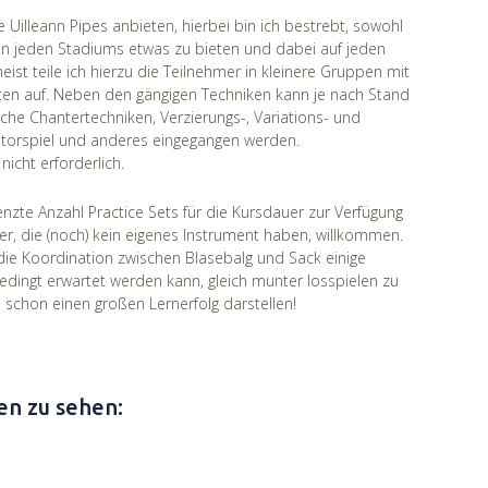
ie Uilleann Pipes anbieten, hierbei bin ich bestrebt, sowohl
en jeden Stadiums etwas zu bieten und dabei auf jeden
eist teile ich hierzu die Teilnehmer in kleinere Gruppen mit
eiten auf. Neben den gängigen Techniken kann je nach Stand
he Chantertechniken, Verzierungs-, Variations- und
atorspiel und anderes eingegangen werden.
nicht erforderlich.
zte Anzahl Practice Sets für die Kursdauer zur Verfügung
ger, die (noch) kein eigenes Instrument haben, willkommen.
s die Koordination zwischen Blasebalg und Sack einige
edingt erwartet werden kann, gleich munter losspielen zu
 schon einen großen Lernerfolg darstellen!
en zu sehen: