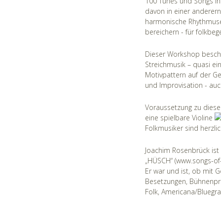
100 Tunes und Songs in
davon in einer anderern
harmonische Rhythmuse
bereichern - für folkbeg
Dieser Workshop beschä
Streichmusik – quasi e
Motivpattern auf der Ge
und Improvisation - au
Voraussetzung zu diese
eine spielbare Violine
Folkmusiker sind herzli
Joachim Rosenbrück ist 
„HÜSCH“ (
www.songs-of
Er war und ist, ob mit G
Besetzungen, Bühnenpro
Folk, Americana/Bluegras