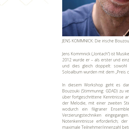
JENS KOMMNICK: Die irische Bouzou
Jens Kommnick („Iontach“) ist Musik
2012 wurde er – als erster und einz
und dies gleich doppelt: sowohl a
Soloalbum wurden mit dem „Preis de
In diesem Workshop geht es daru
Bouzouki (Stimmunng: GDAD) zu verm
über fortgeschrittene Kenntnisse a
der Melodie, mit einer zweiten St
wodurch ein filigraner Ensembl
Verzierungstechniken eingegang
Notenkenntnisse erforderlich; der
maximale Teilnehmer/innenzahl betr