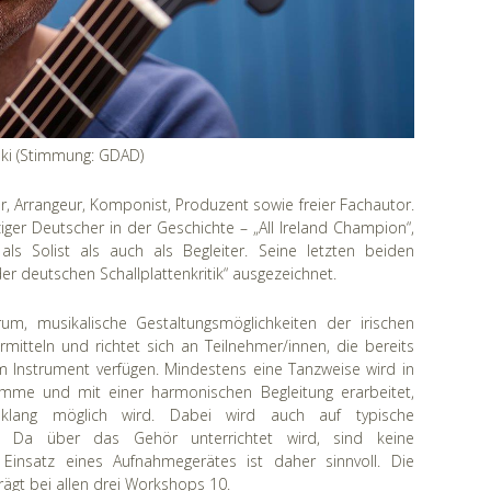
ki (Stimmung: GDAD)
er, Arrangeur, Komponist, Produzent sowie freier Fachautor.
iger Deutscher in der Geschichte – „All Ireland Champion“,
ls Solist als auch als Begleiter. Seine letzten beiden
r deutschen Schallplattenkritik“ ausgezeichnet.
m, musikalische Gestaltungsmöglichkeiten der irischen
itteln und richtet sich an Teilnehmer/innen, die bereits
m Instrument verfügen. Mindestens eine Tanzweise wird in
imme und mit einer harmonischen Begleitung erarbeitet,
eklang möglich wird. Dabei wird auch auf typische
en. Da über das Gehör unterrichtet wird, sind keine
 Einsatz eines Aufnahmegerätes ist daher sinnvoll. Die
ägt bei allen drei Workshops 10.