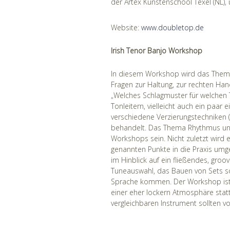
der Artex Kunstenschool Texel (NL),
Website:
www.doubletop.de
Irish Tenor Banjo Workshop
In diesem Workshop wird das Thema I
Fragen zur Haltung, zur rechten Han
„Welches Schlagmuster für welchen T
Tonleitern, vielleicht auch ein paa
verschiedene Verzierungstechniken
behandelt. Das Thema Rhythmus und
Workshops sein. Nicht zuletzt wird
genannten Punkte in die Praxis umg
im Hinblick auf ein fließendes, gro
Tuneauswahl, das Bauen von Sets s
Sprache kommen. Der Workshop ist f
einer eher lockern Atmosphäre sta
vergleichbaren Instrument sollten v