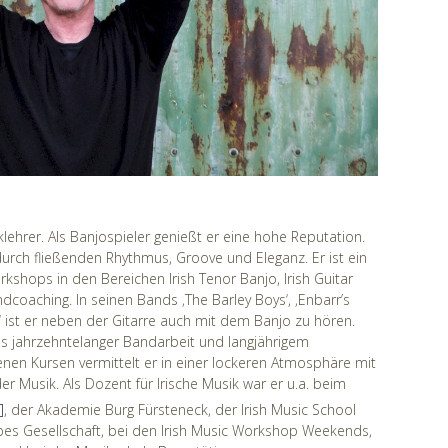
lehrer. Als Banjospieler genießt er eine hohe Reputation.
durch fließenden Rhythmus, Groove und Eleganz. Er ist ein
kshops in den Bereichen Irish Tenor Banjo, Irish Guitar
aching. In seinen Bands ‚The Barley Boys‘, ‚Enbarr’s
h‘ ist er neben der Gitarre auch mit dem Banjo zu hören.
us jahrzehntelanger Bandarbeit und langjährigem
enen Kursen vermittelt er in einer lockeren Atmosphäre mit
r Musik. Als Dozent für Irische Musik war er u.a. beim
]
, der Akademie Burg Fürsteneck, der Irish Music School
ipes Gesellschaft, bei den Irish Music Workshop Weekends,