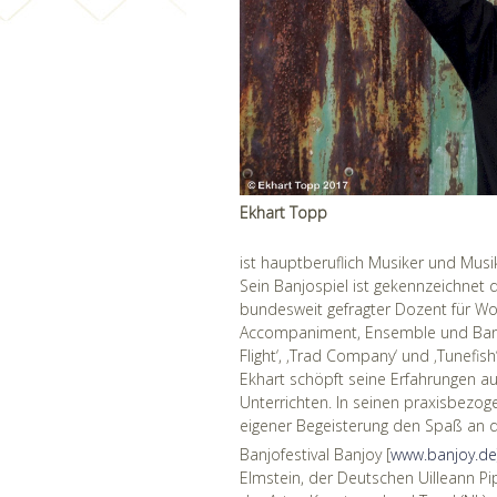
Ekhart Topp
ist hauptberuflich Musiker und Musik
Sein Banjospiel ist gekennzeichnet 
bundesweit gefragter Dozent für Wor
Accompaniment, Ensemble und Bandco
Flight‘, ‚Trad Company‘ und ‚Tunefis
Ekhart schöpft seine Erfahrungen a
Unterrichten. In seinen praxisbezog
eigener Begeisterung den Spaß an de
Banjofestival Banjoy [
www.banjoy.de
Elmstein, der Deutschen Uilleann P