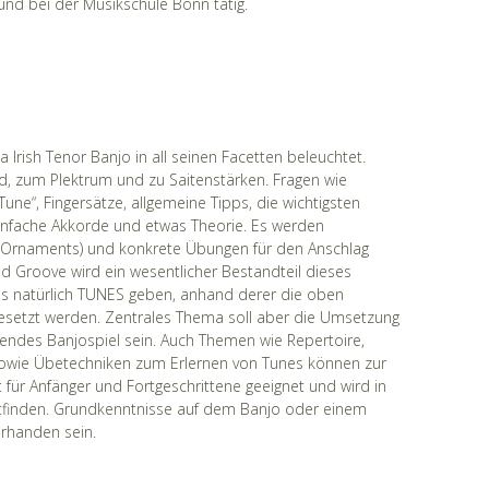
 und bei der Musikschule Bonn tätig.
rish Tenor Banjo in all seinen Facetten beleuchtet.
d, zum Plektrum und zu Saitenstärken. Fragen wie
une“, Fingersätze, allgemeine Tipps, die wichtigsten
r einfache Akkorde und etwas Theorie. Es werden
 (Ornaments) und konkrete Übungen für den Anschlag
 Groove wird ein wesentlicher Bestandteil dieses
 es natürlich TUNES geben, anhand derer die oben
esetzt werden. Zentrales Thema soll aber die Umsetzung
ovendes Banjospiel sein. Auch Themen wie Repertoire,
owie Übetechniken zum Erlernen von Tunes können zur
ür Anfänger und Fortgeschrittene geeignet und wird in
ttfinden. Grundkenntnisse auf dem Banjo oder einem
orhanden sein.